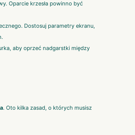
owy. Oparcie krzesła powinno być
onecznego. Dostosuj parametry ekranu,
h.
urka, aby oprzeć nadgarstki między
ła
. Oto kilka zasad, o których musisz