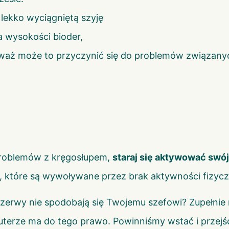
 lekko wyciągniętą szyję
na wysokości bioder,
eważ może to przyczynić się do problemów związanyc
problemów z kręgosłupem,
staraj się aktywować swó
które są wywoływane przez brak aktywności fizycznej
rzerwy nie spodobają się Twojemu szefowi? Zupełnie n
erze ma do tego prawo. Powinniśmy wstać i przejść 