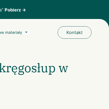
ka”
Pobierz →
e materiały
Kontakt
 kręgosłup w