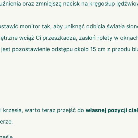
luźnienia oraz zmniejszą nacisk na kręgosłup lędźwi
 ustawić monitor tak, aby uniknąć odbicia światła sł
wnętrzne wciąż Ci przeszkadza, zasłoń rolety w oknac
 jest pozostawienie odstępu około 15 cm z przodu bi
i krzesła, warto teraz przejść do
własnej pozycji cia
erze:
rześle.