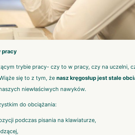
w pracy
cym trybie pracy- czy to w pracy, czy na uczelni, cz
iąże się to z tym, że
nasz kręgosłup jest stale obc
 naszych niewłaściwych nawyków.
ystkim do obciążania:
pozycji podczas pisania na klawiaturze,
edzącej,