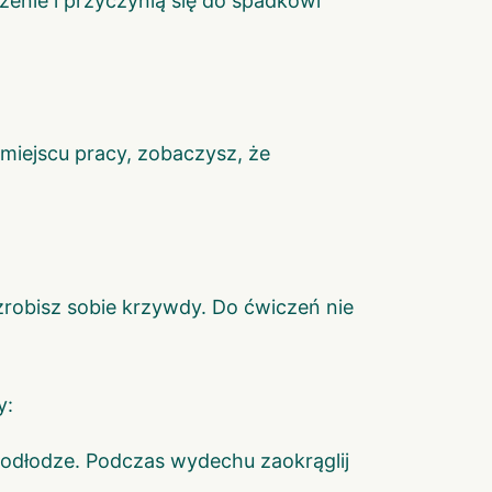
żenie i przyczynią się do spadkowi
miejscu pracy, zobaczysz, że
zrobisz sobie krzywdy. Do ćwiczeń nie
y:
podłodze. Podczas wydechu zaokrąglij