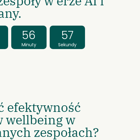
espoły w erze AI i
any.
56
57
Minuty
Sekundy
ć efektywność
 wellbeing w
anych zespołach?