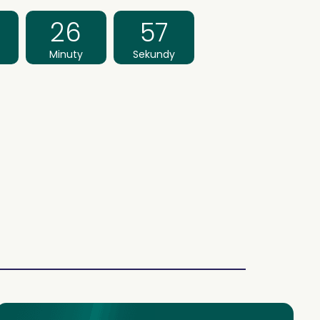
26
57
Minuty
Sekundy