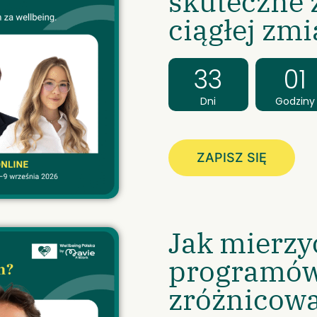
skuteczne z
ciągłej zmi
33
01
Dni
Godziny
ZAPISZ SIĘ
Jak mierzy
programów
zróżnicow