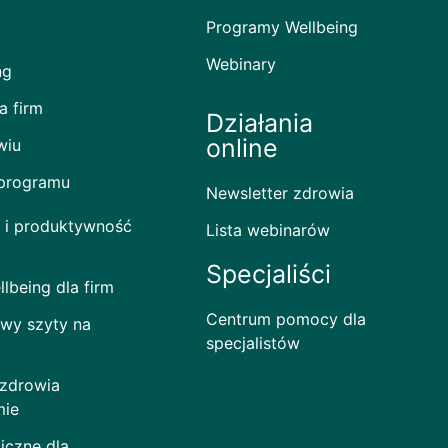
Programy Wellbeing
Webinary
ng
a firm
Działania
online
wiu
 programu
Newsletter zdrowia
 i produktywność
Lista webinarów
Specjaliści
lbeing dla firm
Centrum pomocy dla
wy szyty na
specjalistów
 zdrowia
mie
iczne dla