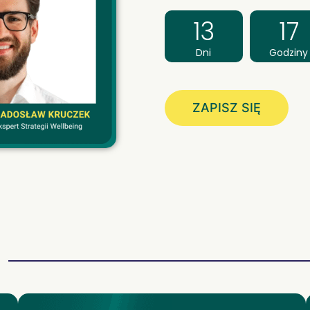
13
17
Dni
Godziny
ZAPISZ SIĘ