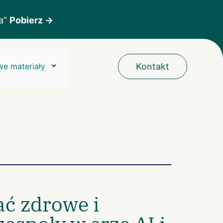
ka”
Pobierz →
e materiały
Kontakt
ć zdrowe i