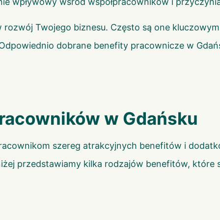
ywnie wpływowy wśród współpracowników i przyczynia 
 w rozwój Twojego biznesu. Często są one kluczowy
ia. Odpowiednio dobrane benefity pracownicze w Gda
 pracowników w Gdańsku
acownikom szereg atrakcyjnych benefitów i dodatkó
niżej przedstawiamy kilka rodzajów benefitów, które