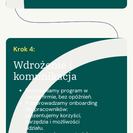
Krok 4:
Wdrożenie i
komunikacja
Uruchamiamy program w
Twojej firmie, bez opóźnień.
Przeprowadzamy onboarding
dla pracowników:
prezentujemy korzyści,
narzędzia i możliwości
udziału.