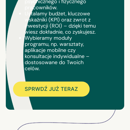
psychicznego i fizycznego
pracowników.
Ustalamy budżet, kluczowe
wskaźniki (KPI) oraz zwrot z
inwestycji (ROI) – dzięki temu
wiesz dokładnie, co zyskujesz.
Wybieramy moduły
programu, np. warsztaty,
aplikacje mobilne czy
konsultacje indywidualne –
dostosowane do Twoich
celów.
SPRWDŹ JUŻ TERAZ