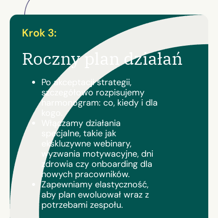
Krok 3:
Roczny plan działań
Po akceptacji strategii,
szczegółowo rozpisujemy
harmonogram: co, kiedy i dla
kogo.
Włączamy działania
specjalne, takie jak
ekskluzywne webinary,
wyzwania motywacyjne, dni
zdrowia czy onboarding dla
nowych pracowników.
Zapewniamy elastyczność,
aby plan ewoluował wraz z
potrzebami zespołu.