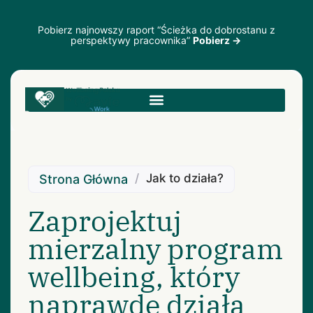
Pobierz najnowszy raport “Ścieżka do dobrostanu z
perspektywy pracownika”
Pobierz →
/
Jak to działa?
Strona Główna
Zaprojektuj
mierzalny program
wellbeing, który
naprawdę działa