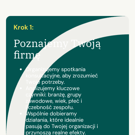
Krok 1:
Poznajemy Twoją
firmę
Organizujemy spotkania
konsultacyjne, aby zrozumieć
Twoje potrzeby.
Analizujemy kluczowe
czynniki: branżę, grupy
zawodowe, wiek, płeć i
liczebność zespołu.
Wspólnie dobieramy
działania, które idealnie
pasują do Twojej organizacji i
przynoszą realne efekty.