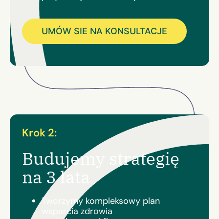
UMÓW SIE NA KONSULTACJE
Krok 2:
Budujemy strategię
na 3 lata
Tworzymy kompleksowy plan
wsparcia zdrowia