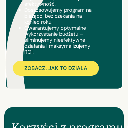
efektywność.
Dostosowujemy program na
bieżąco, bez czekania na
koniec roku.
Gwarantujemy optymalne
wykorzystanie budżetu –
eliminujemy nieefektywne
działania i maksymalizujemy
ROI.
ZOBACZ, JAK TO DZIAŁA
Korzyści z programu 