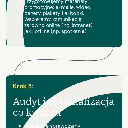
Przygotowujemy materiały
promocyjne: e-maile, wideo,
banery, plakaty i e-booki.
Wspieramy komunikację
zarówno online (np. intranet),
jak i offline (np. spotkania).
Krok 5:
Audyt i optymalizacja
co kwartał
Regularnie sprawdzamy