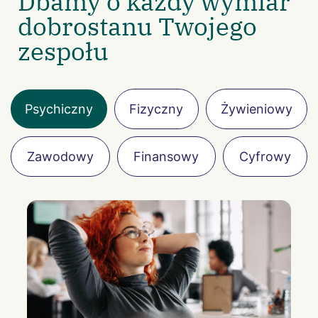
Dbamy o każdy wymiar
dobrostanu Twojego
zespołu
Psychiczny
Fizyczny
Żywieniowy
Zawodowy
Finansowy
Cyfrowy