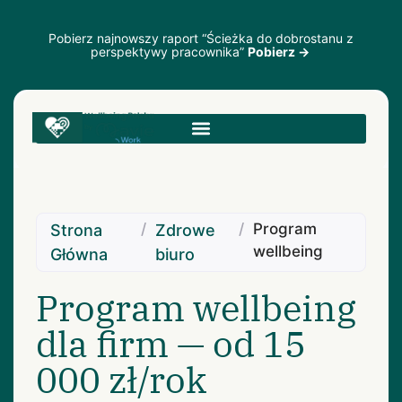
Pobierz najnowszy raport “Ścieżka do dobrostanu z
perspektywy pracownika”
Pobierz →
/
/
Program
Strona
Zdrowe
wellbeing
Główna
biuro
Program wellbeing
dla firm — od 15
000 zł/rok