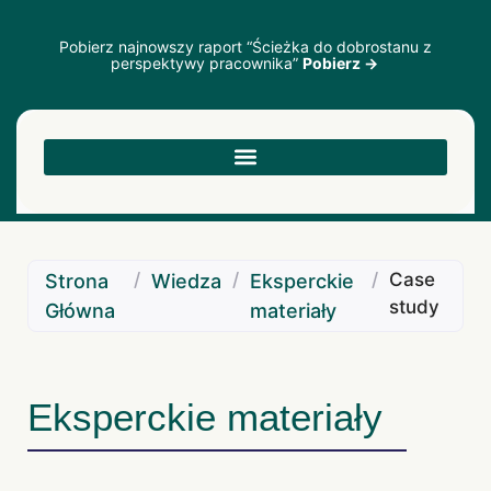
Pobierz najnowszy raport “Ścieżka do dobrostanu z
perspektywy pracownika”
Pobierz →
/
/
/
Case
Strona
Wiedza
Eksperckie
study
Główna
materiały
Eksperckie materiały