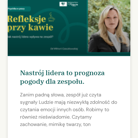
Nastrój lidera to prognoza
pogody dla zespołu.
Zanim padną słowa, zespół już czyta
sygnały Ludzie mają niezwykłą zdolność do
czytania emocji innych osób. Robimy to
również nieświadomie. Czytamy
zachowanie, mimikę twarzy, ton