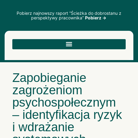
Pobierz najnowszy raport “Ścieżka do dobrostanu z
perspektywy pracownika”
Pobierz →
Zapobieganie
zagrożeniom
psychospołecznym
– identyfikacja ryzyk
i wdrażanie