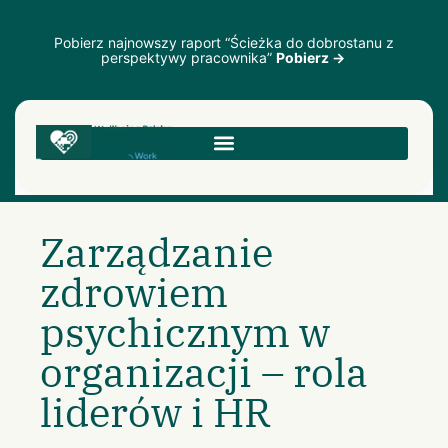
Pobierz najnowszy raport “Ścieżka do dobrostanu z
perspektywy pracownika”
Pobierz →
Zarządzanie
zdrowiem
psychicznym w
organizacji – rola
liderów i HR