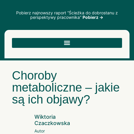
Pobierz najnowszy raport “Ścieżka do dobrostanu z
perspektywy pracownika”
Pobierz →
Choroby
metaboliczne – jakie
są ich objawy?
Wiktoria
Czaczkowska
Autor