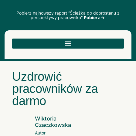
Pobierz najnowszy raport “Ścieżka do dobrostanu z
perspektywy pracownika”
Pobierz →
Uzdrowić
pracowników za
darmo
Wiktoria
Czaczkowska
Autor