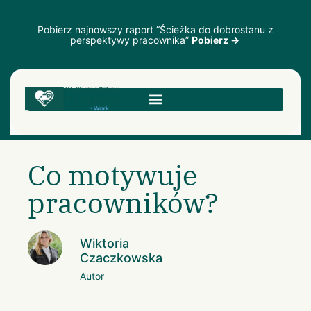
Pobierz najnowszy raport “Ścieżka do dobrostanu z
perspektywy pracownika”
Pobierz →
Co motywuje
pracowników?
Wiktoria
Czaczkowska
Autor