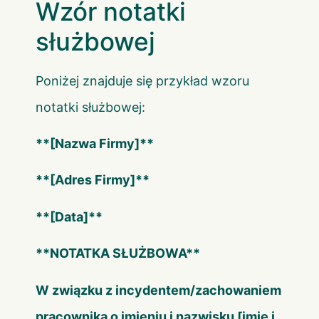
Wzór notatki
służbowej
Poniżej znajduje się przykład wzoru
notatki służbowej:
**
[Nazwa Firmy]
**
**
[Adres Firmy]
**
**
[Data]
**
**NOTATKA SŁUŻBOWA**
W związku z incydentem/zachowaniem
pracownika o imieniu i nazwisku
[imię i