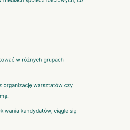
na w mediach społecznościowych, co
utować w różnych grupach
z organizację warsztatów czy
rmę.
kiwania kandydatów, ciągle się