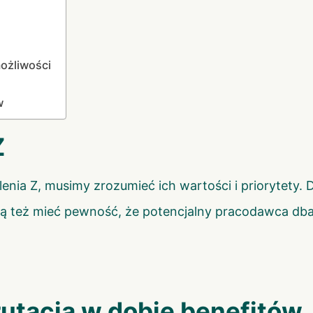
ożliwości
w
Z
ia Z, musimy zrozumieć ich wartości i priorytety. D
hcą też mieć pewność, że potencjalny pracodawca db
rutacja w dobie benefitów