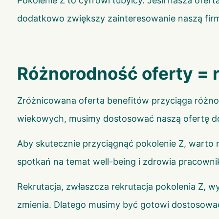
Pokolenie Z to cyfrowi tubylcy. Jeśli nasza ofe
dodatkowo zwiększy zainteresowanie naszą firm
Różnorodność oferty =
Zróżnicowana oferta benefitów przyciąga różn
wiekowych, musimy dostosować naszą ofertę do 
Aby skutecznie przyciągnąć pokolenie Z, warto
spotkań na temat well-being i zdrowia pracow
Rekrutacja, zwłaszcza rekrutacja pokolenia Z, w
zmienia. Dlatego musimy być gotowi dostosować