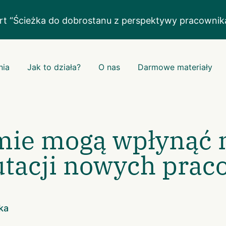
rt “Ścieżka do dobrostanu z perspektywy pracowni
nia
Jak to działa?
O nas
Darmowe materiały
rmie mogą wpłynąć 
utacji nowych pra
ka