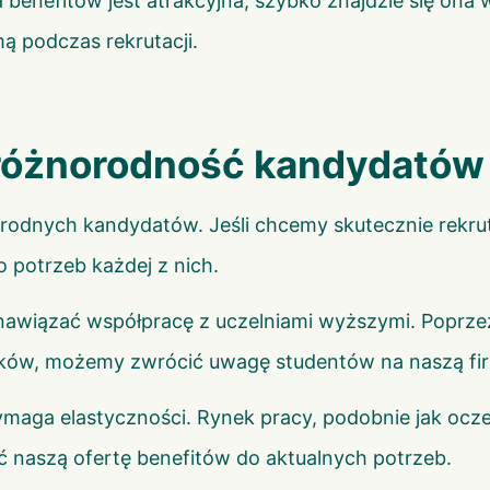
rta benefitów jest atrakcyjna, szybko znajdzie się o
ą podczas rekrutacji.
 różnorodność kandydatów
orodnych kandydatów. Jeśli chcemy skutecznie rekr
potrzeb każdej z nich.
 nawiązać współpracę z uczelniami wyższymi. Poprze
ników, możemy zwrócić uwagę studentów na naszą fi
ymaga elastyczności. Rynek pracy, podobnie jak ocze
 naszą ofertę benefitów do aktualnych potrzeb.