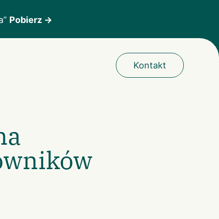
ka”
Pobierz →
Kontakt
na
cowników