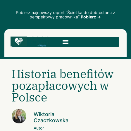
Pobierz najnowszy raport “Ścieżka do dobrostanu z
perspektywy pracownika”
Pobierz →
Historia benefitów
pozapłacowych w
Polsce
Wiktoria
Czaczkowska
Autor