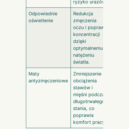
ryzyko urazów.
Odpowiednie
Redukcja
oświetlenie
zmęczenia
oczu i poprawa
koncentracji
dzięki
optymalnemu
natężeniu
światła.
Maty
Zmniejszenie
antyzmęczeniowe
obciążenia
stawów i
mięśni podczas
długotrwałego
stania, co
poprawia
komfort pracy.