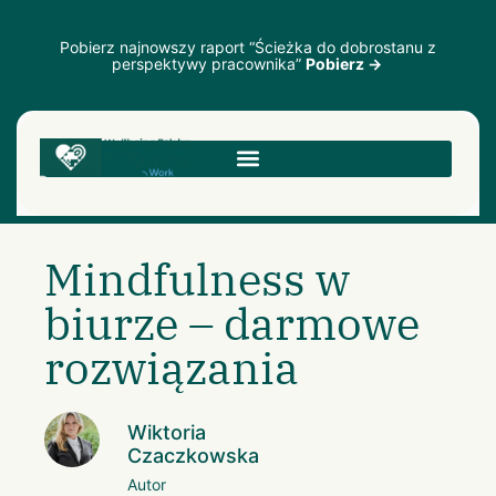
Pobierz najnowszy raport “Ścieżka do dobrostanu z
perspektywy pracownika”
Pobierz →
Mindfulness w
biurze – darmowe
rozwiązania
Wiktoria
Czaczkowska
Autor