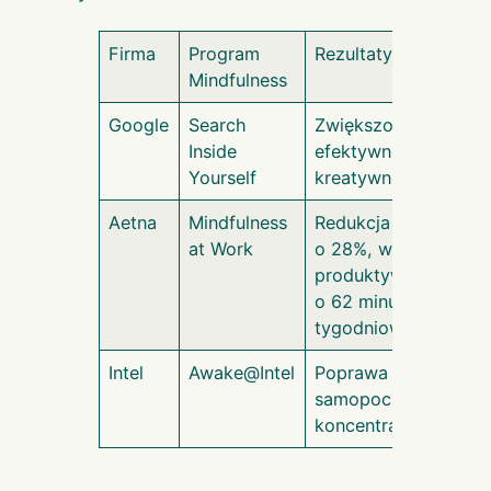
Firma
Program
Rezultaty
Mindfulness
Google
Search
Zwiększona
Inside
efektywność i
Yourself
kreatywność
Aetna
Mindfulness
Redukcja stresu
at Work
o 28%, wzrost
produktywności
o 62 minut
tygodniowo
Intel
Awake@Intel
Poprawa
samopoczucia i
koncentracji