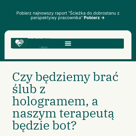
Pobierz najnowszy raport “Ścieżka do dobrostanu z
perspektywy pracownika”
Pobierz →
Czy będziemy brać
ślub z
hologramem, a
naszym terapeutą
będzie bot?