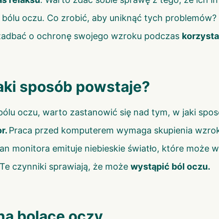
bólu oczu. Co zrobić, aby uniknąć tych problemów? 
k zadbać o ochronę swojego wzroku podczas
korzysta
jaki sposób powstaje?
lu oczu, warto zastanowić się nad tym, w jaki spo
or.
Praca przed komputerem wymaga skupienia wzroku
ran monitora emituje niebieskie światło, które może 
Te czynniki sprawiają, że może
wystąpić ból oczu.
na bolące oczy