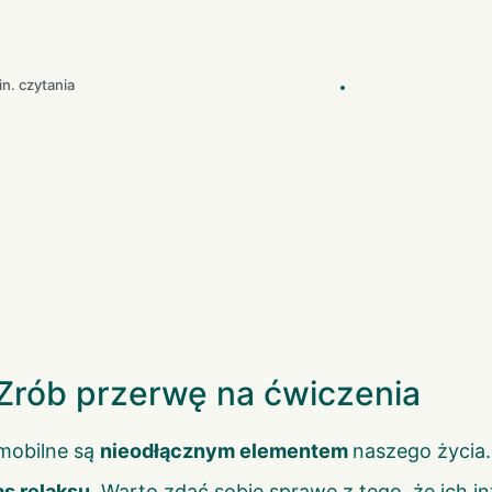
in. czytania
Zrób przerwę na ćwiczenia
 mobilne są
nieodłącznym elementem
naszego życia.
s relaksu
. Warto zdać sobie sprawę z tego, że ich