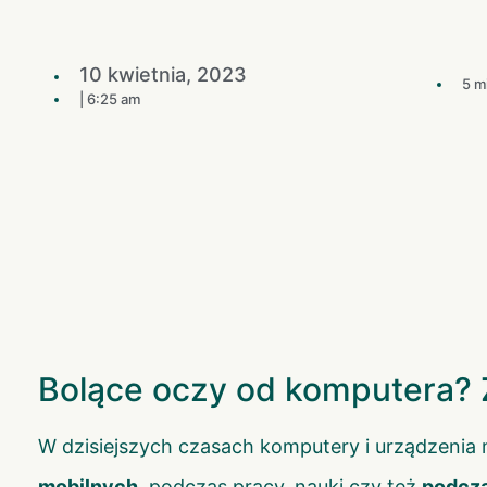
10 kwietnia, 2023
5 m
|
6:25 am
Bolące oczy od komputera? 
W dzisiejszych czasach komputery i urządzenia
mobilnych
podczas pracy, nauki czy też
podcza