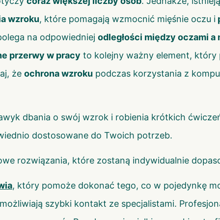
otyczy
coraz większej liczby osób
. Jednakże, istnie
ia wzroku
, które pomagają wzmocnić mięśnie oczu i
 polega na odpowiedniej
odległości między oczami a
ne przerwy w pracy
to kolejny ważny element, który
aj, że
ochrona wzroku
podczas korzystania z komput
yk dbania o swój wzrok i robienia krótkich ćwiczeń
owiednio dostosowane do Twoich potrzeb.
owe rozwiązania, które zostaną indywidualnie dopa
wia
, który pomoże dokonać tego, co w pojedynkę mo
możliwiają szybki kontakt ze specjalistami. Profesjon