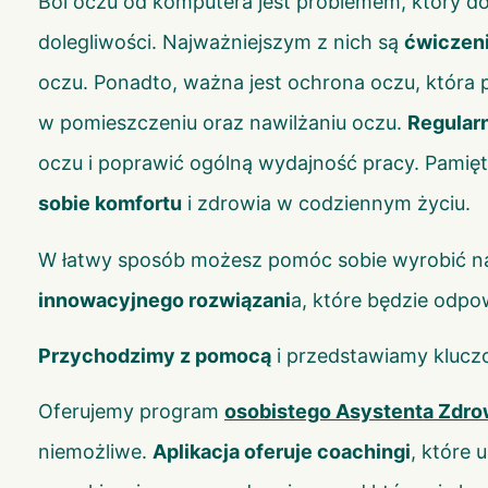
Ból oczu od komputera jest problemem, który d
dolegliwości. Najważniejszym z nich są
ćwiczen
oczu. Ponadto, ważna jest ochrona oczu, która
w pomieszczeniu oraz nawilżaniu oczu.
Regular
oczu i poprawić ogólną wydajność pracy. Pamięt
sobie komfortu
i zdrowia w codziennym życiu.
W łatwy sposób możesz pomóc sobie wyrobić naw
innowacyjnego rozwiązani
a, które będzie odp
Przychodzimy z pomocą
i przedstawiamy klucz
Oferujemy program
osobistego Asystenta Zdro
niemożliwe.
Aplikacja oferuje coachingi
,
które u