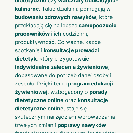
dietetyczne
czy
warsztaty edukacyjno-
kulinarne
. Takie działania pomagają w
budowaniu zdrowych nawyków
, które
przekładają się na lepsze
samopoczucie
pracowników
i ich codzienną
produktywność. Co ważne, każde
spotkanie i
konsultacje prowadzi
dietetyk
, który przygotowuje
indywidualne zalecenia żywieniowe
,
dopasowane do potrzeb danej osoby i
zespołu. Dzięki temu
program edukacji
żywieniowej
, wzbogacony o
porady
dietetyczne online
oraz
konsultacje
dietetyczne online
, staje się
skutecznym narzędziem wprowadzania
trwałych zmian i
poprawy nawyków