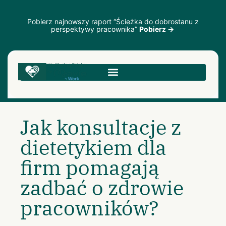
Pobierz najnowszy raport “Ścieżka do dobrostanu z
perspektywy pracownika”
Pobierz →
Jak konsultacje z
dietetykiem dla
firm pomagają
zadbać o zdrowie
pracowników?