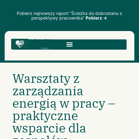
Pobierz najnowszy raport “Ścieżka do dobrostanu z
perspektywy pracownika”
Pobierz →
Warsztaty z
zarządzania
energią w pracy –
praktyczne
wsparcie dla