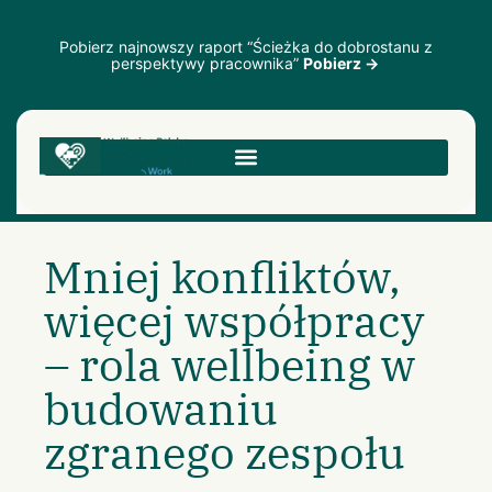
Pobierz najnowszy raport “Ścieżka do dobrostanu z
perspektywy pracownika”
Pobierz →
Mniej konfliktów,
więcej współpracy
– rola wellbeing w
budowaniu
zgranego zespołu