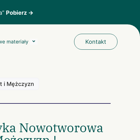
ka”
Pobierz →
e materiały
Kontakt
t i Mężczyzn
tyka Nowotworowa