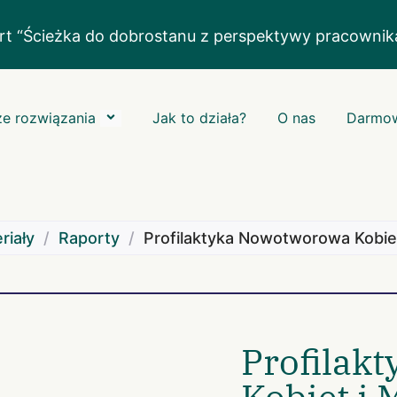
rt “Ścieżka do dobrostanu z perspektywy pracowni
e rozwiązania
Jak to działa?
O nas
Darmow
riały
/
Raporty
/
Profilaktyka Nowotworowa Kobie
Profilak