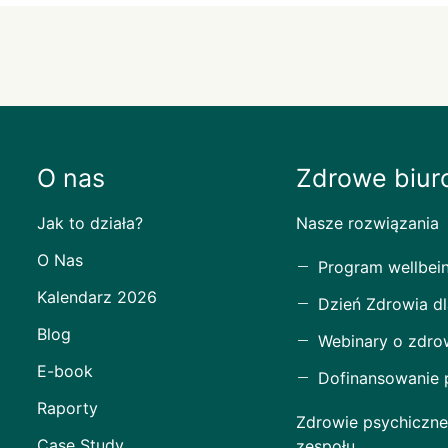
O nas
Zdrowe biur
Jak to działa?
Nasze rozwiązania
O Nas
Program wellbei
Kalendarz 2026
Dzień Zdrowia dl
Blog
Webinary o zdro
E-book
Dofinansowanie
Raporty
Zdrowie psychiczne
Case Study
zespołu