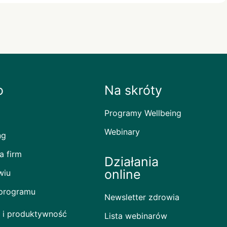
o
Na skróty
Programy Wellbeing
Webinary
ng
a firm
Działania
online
wiu
 programu
Newsletter zdrowia
 i produktywność
Lista webinarów