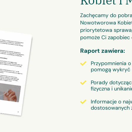
Kobiet i 
Zachęcamy do pobra
Nowotworowa Kobiet 
priorytetowa sprawa
pomoże Ci zapobie
Raport zawiera:
Przypomnienia o 
pomogą wykryć 
Porady dotyczące
fizyczna i unikan
Informacje o naj
dostosowanych z