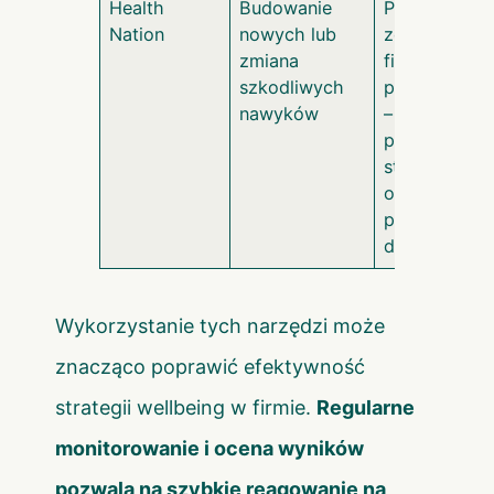
Health
Budowanie
Poprawa
Nation
nowych lub
zdrowia
zmiana
fizycznego i
szkodliwych
psychiczneg
nawyków
– obniżenie
poziomu
stresu oraz
ogólna
poprawa
dobrostanu
Wykorzystanie tych narzędzi może
znacząco poprawić efektywność
strategii wellbeing w firmie.
Regularne
monitorowanie i ocena wyników
pozwala na szybkie reagowanie na