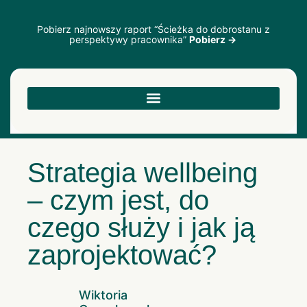
Pobierz najnowszy raport “Ścieżka do dobrostanu z
perspektywy pracownika”
Pobierz →
Strategia wellbeing
– czym jest, do
czego służy i jak ją
zaprojektować?
Wiktoria