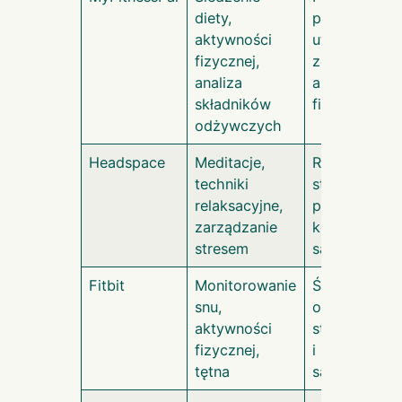
diety,
pracowniko
aktywności
utrzymać
fizycznej,
zdrową dietę
analiza
aktywność
składników
fizyczną
odżywczych
Headspace
Meditacje,
Redukcja
techniki
stresu,
relaksacyjne,
poprawa
zarządzanie
koncentracji 
stresem
samopoczuc
Fitbit
Monitorowanie
Śledzenie
snu,
ogólnego
aktywności
stanu zdrowi
fizycznej,
i
tętna
samopoczuc