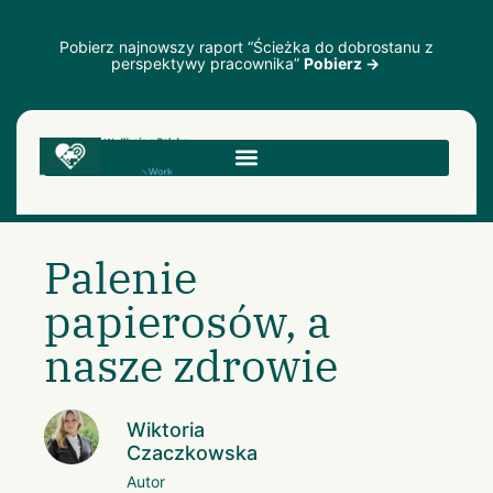
Pobierz najnowszy raport “Ścieżka do dobrostanu z
perspektywy pracownika”
Pobierz →
Palenie
papierosów, a
nasze zdrowie
Wiktoria
Czaczkowska
Autor