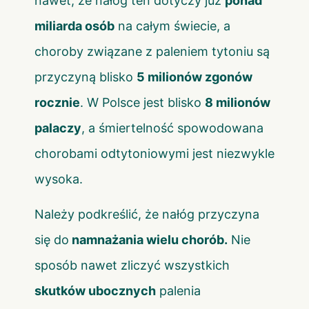
nawet, że nałóg ten dotyczy już
ponad
miliarda osób
na całym świecie, a
choroby związane z paleniem tytoniu są
przyczyną blisko
5 milionów zgonów
rocznie
. W Polsce jest blisko
8 milionów
palaczy
, a śmiertelność spowodowana
chorobami odtytoniowymi jest niezwykle
wysoka.
Należy podkreślić, że nałóg przyczyna
się do
namnażania wielu chorób.
Nie
sposób nawet zliczyć wszystkich
skutków ubocznych
palenia