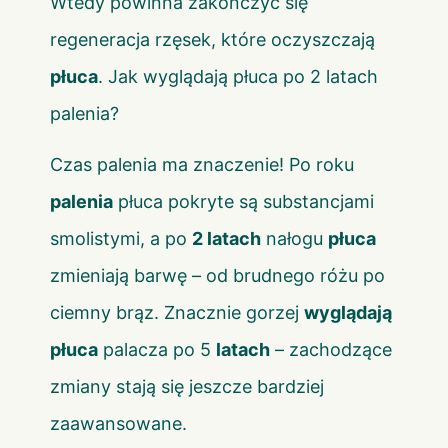
Wtedy powinna zakończyć się
regeneracja rzęsek, które oczyszczają
płuca
. Jak wyglądają płuca po 2 latach
palenia?
Czas palenia ma znaczenie! Po roku
palenia
płuca pokryte są substancjami
smolistymi, a po
2 latach
nałogu
płuca
zmieniają barwę – od brudnego różu po
ciemny brąz. Znacznie gorzej
wyglądają
płuca
palacza po 5
latach
– zachodzące
zmiany stają się jeszcze bardziej
zaawansowane.