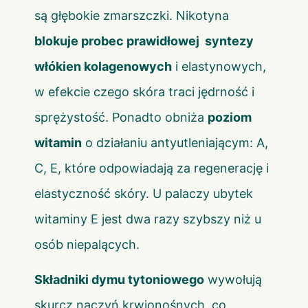
są głębokie zmarszczki. Nikotyna
blokuje probec prawidłowej syntezy
włókien kolagenowych
i elastynowych,
w efekcie czego skóra traci jędrność i
sprężystość. Ponadto obniża
poziom
witamin
o działaniu antyutleniającym: A,
C, E, które odpowiadają za regenerację i
elastyczność skóry. U palaczy ubytek
witaminy E jest dwa razy szybszy niż u
osób niepalących.
Składniki dymu tytoniowego
wywołują
skurcz naczyń krwionośnych, co