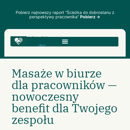
Pobierz najnowszy raport “Ścieżka do dobrostanu z
perspektywy pracownika”
Pobierz →
Masaże w biurze
dla pracowników —
nowoczesny
benefit dla Twojego
zespołu