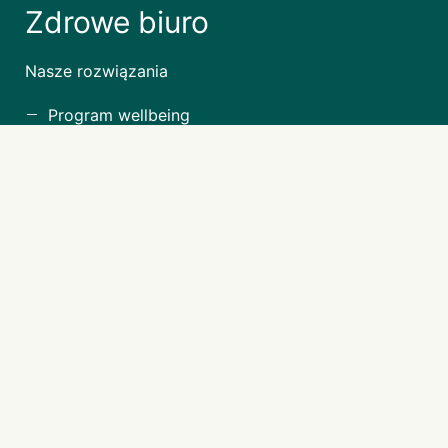
Zdrowe biuro
Nasze rozwiązania
Program wellbeing
Dzień Zdrowia dla firm
Webinary o zdrowiu
Dofinansowanie programu
Zdrowie psychiczne i produktywność zespołu
Roczny program wellbeing dla firm
Program wellbeingowy szyty na miarę
Przetestuj program zdrowia psychicznego w firmie
Wsparcie psychologiczne dla pracowników bez
abonamentu