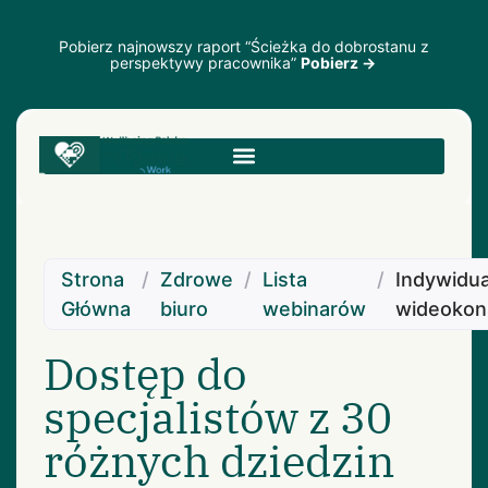
Pobierz najnowszy raport “Ścieżka do dobrostanu z
perspektywy pracownika”
Pobierz →
Strona
/
Zdrowe
/
Lista
/
Indywidu
Główna
biuro
webinarów
wideokons
Dostęp do
specjalistów z 30
różnych dziedzin