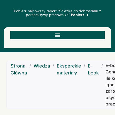
Pobierz najnowszy raport “Ścieżka do dobrostanu z
perspektywy pracownika”
Pobierz →
/
/
/
/
E-bo
Strona
Wiedza
Eksperckie
E-
Cena
Główna
materiały
book
Ile 
igno
zdr
psy
pra