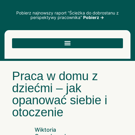
Pobierz najnowszy raport “Ścieżka do dobrostanu z
perspektywy pracownika”
Pobierz →
Praca w domu z
dziećmi – jak
opanować siebie i
otoczenie
Wiktoria