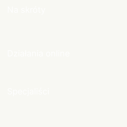
Na skróty
Programy Wellbeing
Webinary
Działania online
Newsletter zdrowia
Lista webinarów
Specjaliści
Centrum pomocy dla specjalistów